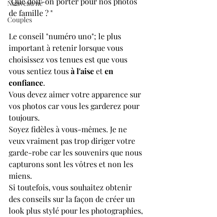
"Que doit-on porter pour nos photos 
Nouveau né
de famille ? " 
Couples
Le conseil "numéro uno"; le plus 
important à retenir lorsque vous 
choisissez vos tenues est que vous 
vous sentiez tous 
à l'aise
 et 
en 
confiance
. 
Vous devez aimer votre apparence sur 
vos photos car vous les garderez pour 
toujours.
Soyez fidèles à vous-mêmes. Je ne 
veux vraiment pas trop diriger votre 
garde-robe car les souvenirs que nous 
capturons sont les vôtres et non les 
miens.
Si toutefois, vous souhaitez obtenir 
des conseils sur la façon de créer un 
look plus stylé pour les photographies, 