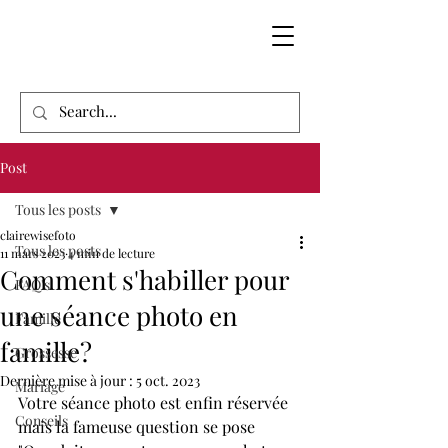
Post
Tous les posts
clairewisefoto
Tous les posts
11 mars 2023
4 min de lecture
Comment s'habiller pour
FAQ's
une séance photo en
Famille
famille?
Grossesse
Dernière mise à jour :
5 oct. 2023
Mariage
Votre séance photo est enfin réservée 
Conseils
mais la fameuse question se pose 