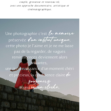
couple, grossesse et nouveau-né,
avec une approche documentaire, artistique et
cinématographique
.
la mémoire
Une photographie c'est
d
un instant unique
'
préservée
,
cette photo je l'aime et je ne me lasse
pas de la regarder, de vagues
reminiscences deviennent alors
vivantes,
une reconnaissance d'un moment chéri
de
et précieux, la conscience claire
souvenirs
en un cliché
.
réunis