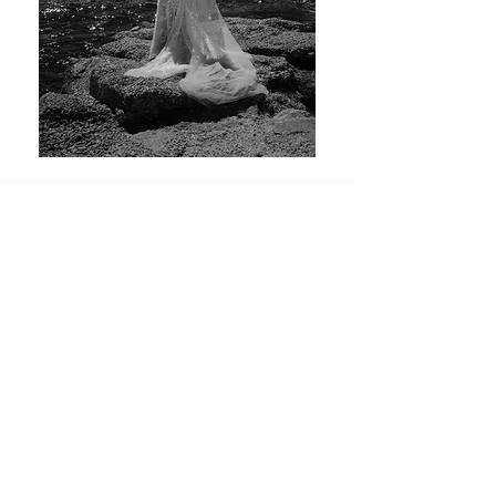
Love
notes
FLORA
"Claire a un talent immense. Ses
photos sont si belles et justes.
Elle sublime la réalité et la rend
émouvante.