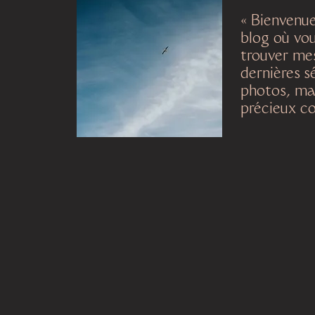
« Bienvenu
blog où vo
trouver me
dernières
s
photos, mai
précieux co