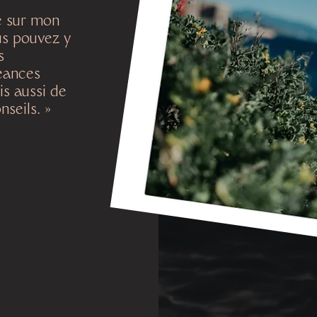
e sur mon
us pouvez y
s
éances
s aussi de
nseils. »