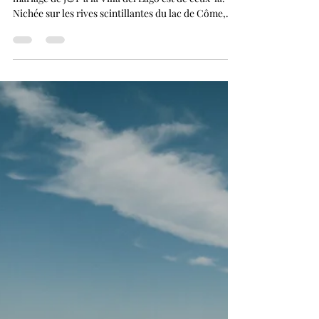
Un mariage élégant et intime à
la Villa Aura del Lago sur le lac
de Côme
Certains jours marquent les esprits à jamais, et le
mariage de J&F à la Villa del Lago est de ceux-là.
Nichée sur les rives scintillantes du lac de Côme,
cette villa somptueuse n'est pas qu'un simple décor,
elle est une véritable ode à leur amour. Chaque
recoin respire l'élégance, chaque panorama est un
enchantement, et l'atmosphère vibre de
romantisme. Capturer leur amour, c'était comme
entrer dans un rêve : les rires, les vœux, les regards
échangés devant leurs proches… une