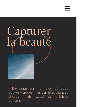
Capturer
la beauté
« Bienvenue sur mon blog où vous
pouvez y trouver mes
dernières
séances
photos, mais aussi de précieux
conseils. »