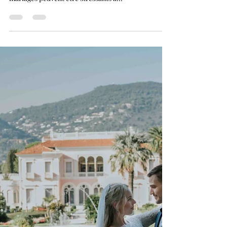
13 oct. 2024
Mariage
Comment avoir de
MAGNIFIQUES photos de
mariage!
Voici un article de blog utile pour mes couples et
d'autres couples qui se marient bientôt. Les
mariages peuvent être stressants à...