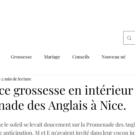
Grossesse
Mariage
Conseils
Nouveau né
5
2 min de lecture
e grossesse en intérieur 
ade des Anglais à Nice.
e le soleil se levait doucement sur la Promenade des Anglais
 anticipation. M et E m'avaient invité dans leur cocon i