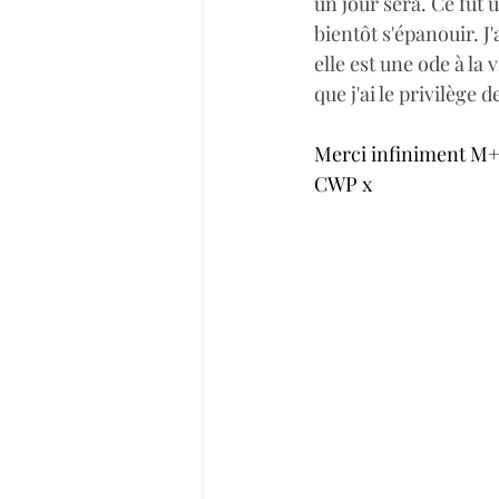
un jour sera. Ce fut 
bientôt s'épanouir. J
elle est une ode à la
que j'ai le privilège 
Merci infiniment M+
CWP x