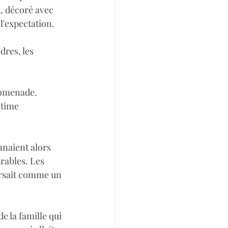
, décoré avec 
l'expectation.
res, les 
Promenade.
itime 
nnaient alors 
rables. Les 
ersait comme un 
de la famille qui 