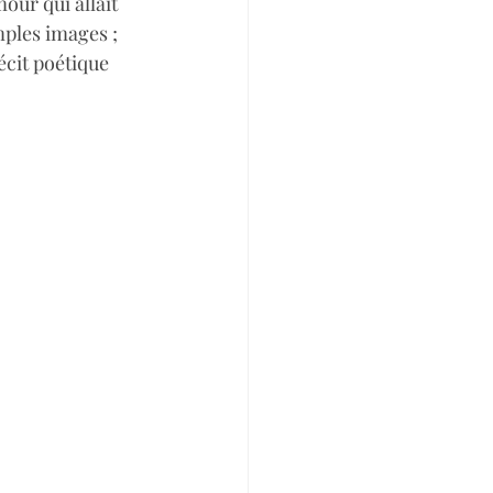
our qui allait 
mples images ; 
écit poétique 